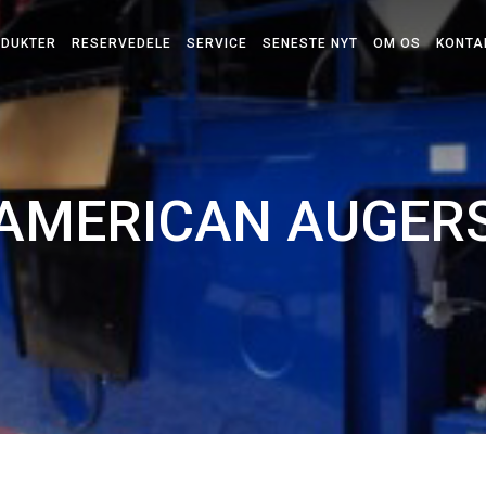
DUKTER
RESERVEDELE
SERVICE
SENESTE NYT
OM OS
KONTA
ERBORING
M
AMERICAN AUGER
D® MOLE
OLS
R
ER
HING
R