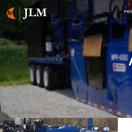
PRO
STYRET UND
MIXERSYSTE
ZAHN R300
HAMMERHEA
PIERCING TO
KÆDEGRAVE
KABELPLOVE
MINIMASKIN
MICROTRENC
KABELSØGE