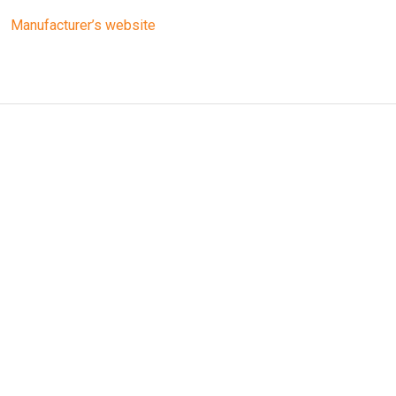
R
Manufacturer’s website
ERE
UGERS