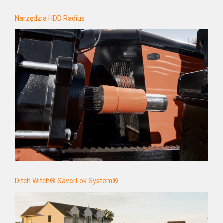
Narzędzia HDD Radius
Ditch Witch® SaverLok System®