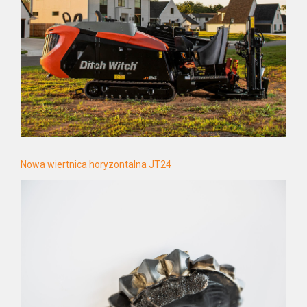
Nowa wiertnica horyzontalna JT24