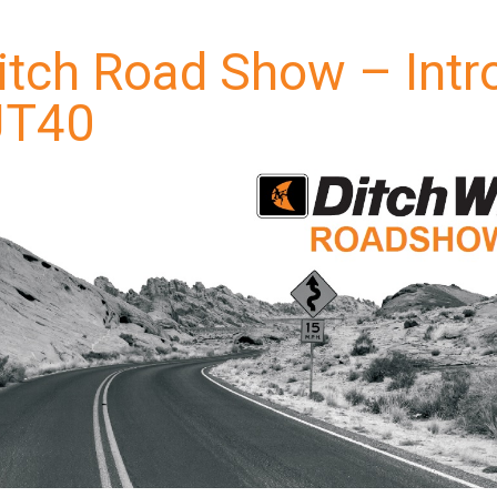
itch Road Show – Intr
JT40