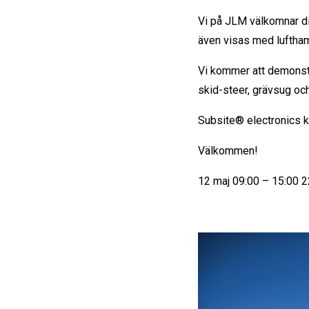
Vi på JLM välkomnar di
även visas med luftha
Vi kommer att demonst
skid-steer, grävsug o
Subsite® electronics 
Välkommen!
12 maj 09:00 – 15:00 22