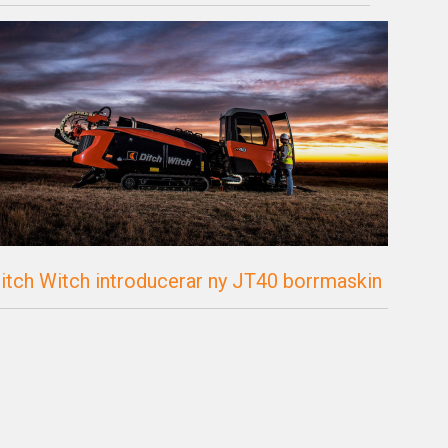
itch Witch introducerar ny JT40 borrmaskin