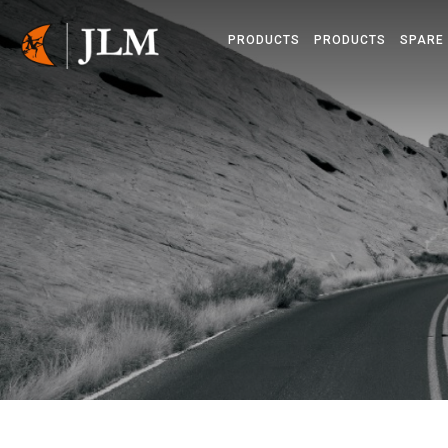
PRODUCTS
PRODUCTS
SPARE
STYRBAR BORRNING
ZAHN
KEDJEGRÄVARE
KABELPLOGAR
MINIMASKINER
MICROTRENCHING
GRÄVFRI TEKNIK
KABELSÖKARE
INSTRUMENT