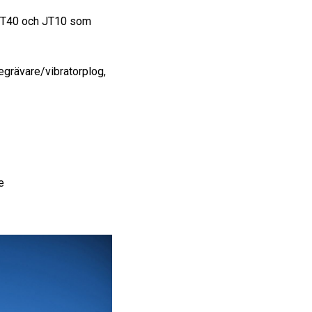
a JT40 och JT10 som
egrävare/
vibratorplog,
e