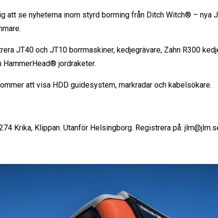
g att se nyheterna inom styrd borrning från Ditch Witch® – ny
mmare.
rera JT40 och JT10 borrmaskiner, kedjegrävare, Zahn R300 kedj
ch HammerHead® jordraketer.
kommer att visa HDD guidesystem, markradar och kabelsökare.
74 Krika, Klippan. Utanför Helsingborg. Registrera på: jlm@jlm.s